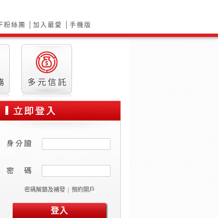
F粉絲團
│
加入最愛
│
手機版
密碼解鎖及補發
|
預約開戶
登入