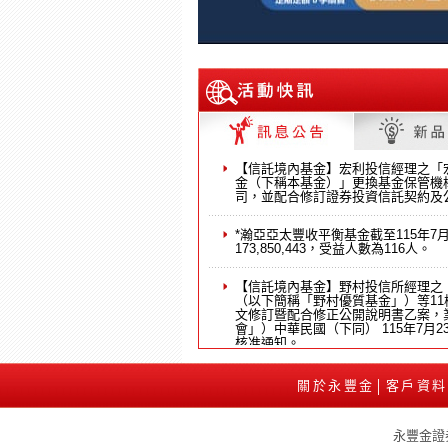
【信託境內基金】宏利投信經理之「
金（下稱本基金）」更換基金保管機
司，並配合修訂證券投資信託契約及
*瀚亞亞太豐收平衡基金截至115年7
173,850,443，受益人數為116人。
【信託境內基金】野村投信所經理之
（以下簡稱「野村優質基金」）等1
文修訂暨配合修正公開說明書乙案，
會」）中華民國（下同） 115年7月23
核准通知。
【信託境外基金】富蘭克林坦伯頓全球投
關於永豐金
客戶資料
│
版本公開說明書更新通知。
【信託境外基金】通知施羅德投信總
永豐金證
球收息債券（美元）A－穩定月配」