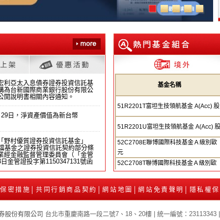
宏利亞太入息債券證券投資信託基
基金名稱
構為台新國際商業銀行股份有限公
公開說明書相關內容通知。
51R2201T富坦生技領航基金 A(Acc) 股
月29日，淨資產價值為新台幣
51R2201U富坦生技領航基金 A(Acc) 
「野村優質證券投資信託基金」
52C2708E聯博國際科技基金Ａ級別歐
1檔基金之證券投資信託契約部分條
元
業經金融監督管理委員會（「金管
日金管證投字第1150347131號函
52C2708T聯博國際科技基金Ａ級別歐
元
52C2709T聯博國際科技基金Ａ級別美
資系列基金之2026年7月23日
保密措施
共同行銷商品契約
網站地圖
網站免責聲明
隱私權
│
│
│
│
元
52C2709U聯博國際科技基金Ａ級別美
代理之「施羅德環球基金系列－環
券股份有限公司
台北市重慶南路一段二號7、18、20樓 | 統一編號：23113343 
元
及「施羅德環球基金系列－環球收